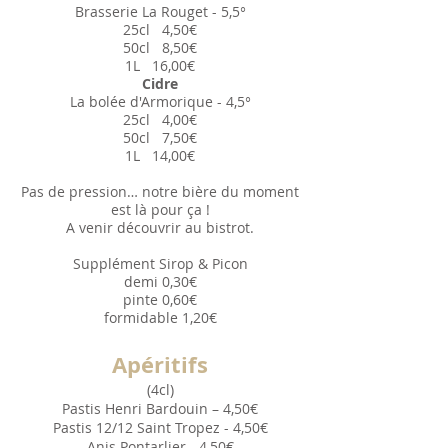
Brasserie La Rouget - 5,5°
25cl
4,50
€
50cl
8,50
€
1L
16,00
€
Cidre
La bolée d'Armorique - 4,5°
25cl
4,00
€
50cl
7,50
€
1L
14,00
€
Pas de pression… notre bière du moment
est là pour ça !
A venir découvrir au bistrot.
Supplément Sirop & Picon
demi 0
,30€
pinte
0
,60€
formidable
1
,20€
Apéri
tifs
(4cl)
Pastis Henri Bardouin – 4,50€
Pastis 12/12 Saint Tropez - 4,50€
Anis Pontarlier - 4,50€