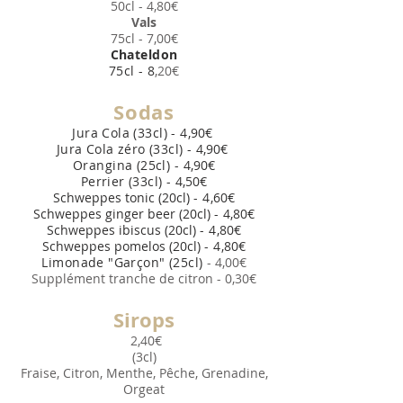
50cl - 4,80
€
Vals
75cl - 7,00
€
Chateldon
75cl - 8
,20
€
Sod
as
Jura Cola (33cl) - 4
,9
0
€
Jura Cola zéro (33cl) - 4
,9
0
€
Orangina (25cl) - 4
,9
0
€
Perrier (33cl) - 4
,5
0
€
Schweppes tonic (20cl)
- 4
,6
0
€
Schweppes ginger beer
(20cl)
- 4
,8
0
€
Schweppes ibiscus
(20cl)
- 4
,8
0
€
Schweppes pomelos
(20cl)
- 4
,8
0
€
Limonade "Garçon" (25cl)
- 4,00
€
Supplément tranche de citron -
0,30
€
Sirops
2,40
€
(3cl)
Fraise, Citron, Menthe, Pêche, Grenadine,
Orgeat