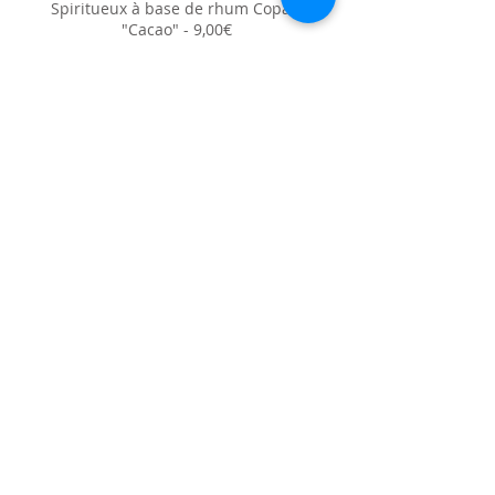
Spiritueux à base de rhum Copalli
"Cacao" - 9,00€
Cocktails
(20cl)
Le Martini Tonic (Rosso ou Bianco) - 8,50€
Martini au choix, schweppes tonic
Le Gin Tonic - 9,50€
Gin Lion Heart, Schweppes Tonic
Le Gin Tonic parfumé - 10,00€
Gin Lion Heart, Schweppes de votre choix
La Suze Tonic - 9,00€
Suze, schweppes tonic
Le Moscow Mule
- 9,00€
Vodka, Ginger beer, jus de citron
La Schtroumpfette - 13€
Vodka, Curaçao, Orangina
(40
cl)