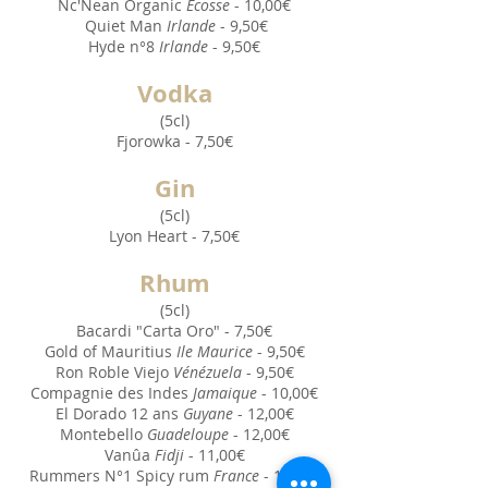
Nc'Nean Organic
Ecosse
- 10,00€
Quiet Man
Irlande
- 9,50€
Hyde n°8
Irlande
- 9,50€
Vodka
(5cl)
Fjorowka - 7,50€
Gin
(5cl)
Lyon Heart - 7,50€
Rhu
m
(5cl)
Bacardi "Carta Oro" - 7,50€
Gold of Mauritius
Ile Maurice
- 9,50€
Ron Roble Viejo
Vénézuela
- 9,50€
Compagnie des Indes
Jamaique
- 10,00€
El Dorado 12 ans
Guyane
- 12,00€
Montebello
Guadeloupe
- 12,00€
Vanûa
Fidji
- 11,00€
Rummers N°1 Spicy rum
France
- 11,00€