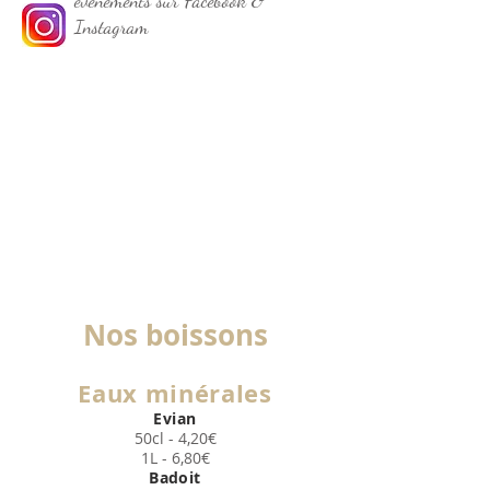
évènements sur Facebook &
Instagram
Nos boisson
s
Eaux minérale
s
Evian
50cl - 4,20
€
1L - 6,80
€
Badoit